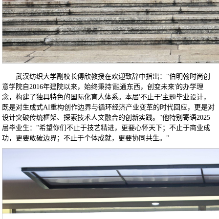
武汉纺织大学副校长傅欣教授在欢迎致辞中指出："伯明翰时尚创
意学院自2016年建院以来，始终秉持'融通东西，创变未来'的办学理
念，构建了独具特色的国际化育人体系。本届'不止于'主题毕业设计，
既是对生成式AI重构创作边界与循环经济产业变革的时代回应，更是对
设计突破传统框架、探索技术人文融合的创新实践。"他特别寄语2025
届毕业生："希望你们不止于技艺精进，更要心怀天下；不止于商业成
功，更要敢破边界；不止于个体成就，更要协同共生。"