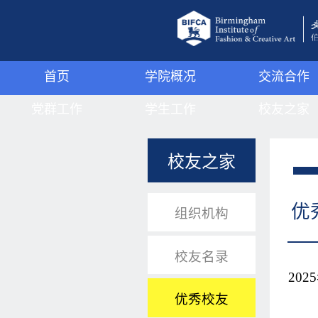
首页
学院概况
交流合作
党群工作
学院简介
学生工作
国际交流
校友之家
组织机构
伯明翰城市大学
学工动态
国内交流
组织机构
校友之家
党群动态
管理机构
学子风采
校友名录
JMC
理论学习
领导班子
心理驿站
优秀校友
优
组织机构
支部活动
武装工作
校友名录
宿舍管理
202
优秀校友