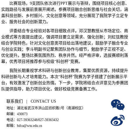
比赛现场，9支团队依次进行PPT展示与答辩，围绕项目核心创意、
实践路径与发展前景展开阐述。参赛项目融合创新思维与社会关切，涵
盖科技创新、乡村振兴、文化创意等领域，充分展现了我院学子立足专
业、服务社会的创新潜力。
评委结合专业经验对各项目细致点评。邓汉慧教授从市场定位、商
业模式等方面提出建议，强调项目要立足需求、强化创新；刘虹弦教授
结合学院特色，针对文化创意类项目给出落地建议，鼓励学子融合专业
与创业实践；李斗明副书记聚焦团队协作与细节，勉励学子正视不足、
优化提升。整场比赛氛围热烈、秩序井然。经严格评审，选拔赛顺利落
幕，优秀项目将推荐参与校级“科创杯”竞赛。
我院长期重视学术科研与创新创业教育，集聚优质资源，持续提升
科研创新与人才培育能力。本次“科创杯”院赛为学子搭建了创新展示平
台，有效激发了创新创业热情。下一步，学院将结合点评意见为参赛团
队提供指导，助力项目优化，做好校级竞赛备赛工作。
联系我们 | CONTACT US
地址：湖北省武汉市洪山区纺织路1号（南湖校区）
邮编：430073
电话：027-59363248/027-59363432
邮箱：bifca@wtu.edu.cn