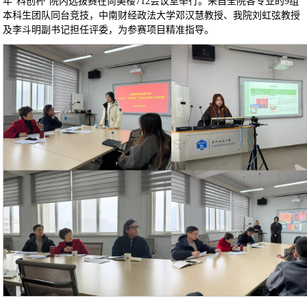
年“科创杯”院内选拔赛在尚美楼712会议室举行。来自全院各专业的9组
本科生团队同台竞技，中南财经政法大学邓汉慧教授、我院刘虹弦教授
及李斗明副书记担任评委，为参赛项目精准指导。