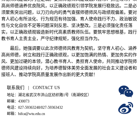
高尚师德涵养优良院风，以正确政绩观引领学院发展行稳致远。二是必
须聚焦突出问题，以刀刃向内的勇气查摆师德师风与政绩观偏差。要对
育人初心有所淡化、行为规范有待加强、育人使命践行不力、政治敏锐
性与文化自信不足等问题深刻反思、坚决整改。三是必须强化责任落
实，以正确政绩观锻造新时代高素质教师队伍。要筑牢思想根基，践行
教书育人主责主业，严守纪律规矩，强化担当作为。
最后，她强调要以此次师德师风教育为契机，坚守育人初心、涵养
高尚师德，树立和践行正确政绩观，以更加饱满的热情、更加务实的作
风、更加过硬的本领，潜心教书育人、勇担育人使命，共同推动学院师
德师风建设持续向好，为培养德智体美劳全面发展的社会主义建设者和
接班人、推动学院高质量发展作出新的更大贡献！
联系我们 | CONTACT US
地址：湖北省武汉市洪山区纺织路1号（南湖校区）
邮编：430073
电话：027-59363248/027-59363432
邮箱：bifca@wtu.edu.cn