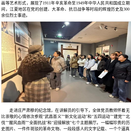
画等艺术形式，展现了1911年辛亥革命至1949年中华人民共和国成立期
间，江夏地区在党的创建、大革命、抗日战争等时段的辉煌历史及300
余位烈士事迹。
走进庄严肃穆的纪念馆，在讲解员的引导下，全体党员教师怀着无
比崇敬的心情依次参观“武昌首义”“新文化运动”和“五四运动”“建党”“北
伐”“腥风血雨”“全面抗战”和“迎接解放”七个主题展厅。一幅幅珍贵的历
史图片、一件件斑驳的革命文物、一段段感人的文字记载、一个个逼真