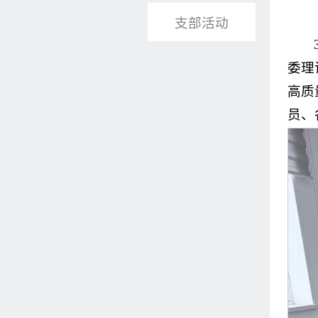
支部活动
委理
高质
员、