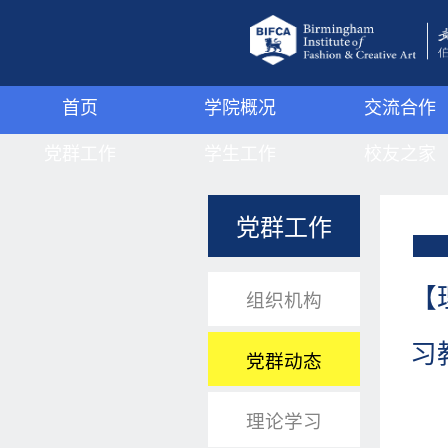
首页
学院概况
交流合作
党群工作
学院简介
学生工作
国际交流
校友之家
组织机构
伯明翰城市大学
学工动态
国内交流
组织机构
党群工作
党群动态
管理机构
学子风采
校友名录
JMC
理论学习
领导班子
心理驿站
优秀校友
【
组织机构
支部活动
武装工作
习
党群动态
宿舍管理
理论学习