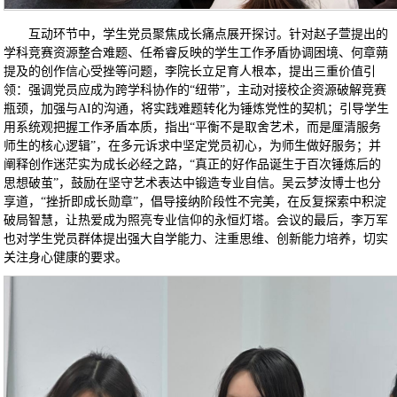
互动环节中，学生党员聚焦成长痛点展开探讨。针对赵子萱提出的
学科竞赛资源整合难题、任希睿反映的学生工作矛盾协调困境、何章蒴
提及的创作信心受挫等问题，李院长立足育人根本，提出三重价值引
领：强调党员应成为跨学科协作的“纽带”，主动对接校企资源破解竞赛
瓶颈，加强与AI的沟通，将实践难题转化为锤炼党性的契机；引导学生
用系统观把握工作矛盾本质，指出“平衡不是取舍艺术，而是厘清服务
师生的核心逻辑”，在多元诉求中坚定党员初心，为师生做好服务；并
阐释创作迷茫实为成长必经之路，“真正的好作品诞生于百次锤炼后的
思想破茧”，鼓励在坚守艺术表达中锻造专业自信。吴云梦汝博士也分
享道，“挫折即成长勋章”，倡导接纳阶段性不完美，在反复探索中积淀
破局智慧，让热爱成为照亮专业信仰的永恒灯塔。会议的最后，李万军
也对学生党员群体提出强大自学能力、注重思维、创新能力培养，切实
关注身心健康的要求。