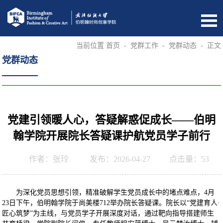
当前位置
首页
-
党群工作
-
党群动态
-
正文
党群动态
党建引领暖人心，答疑解惑促成长——伯明
翰学院开展院长答疑课护航党员学子前行
作者：张玲
发布：2026-04-27
点击量：
53
为深化党员思想引领，精准破解学生党员成长中的堵点难点，4月
23日下午，伯明翰学院于尚美楼712举办院长答疑课。院长以“党建育人·
匠心筑梦”为主线，与党员学子开展深度对话，通过靶向指导搭建师生