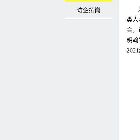
访企拓岗
类人
会，
明翰
20