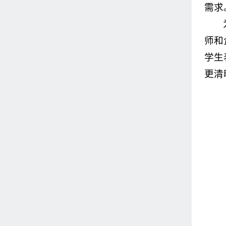
需求
师和
学生
更清