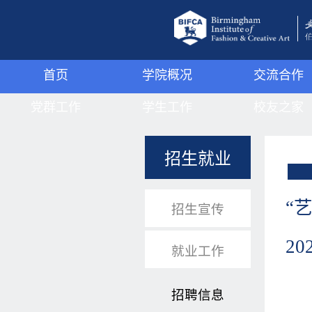
首页
学院概况
交流合作
党群工作
学院简介
学生工作
国际交流
校友之家
组织机构
伯明翰城市大学
学工动态
国内交流
组织机构
招生就业
党群动态
管理机构
学子风采
校友名录
JMC
理论学习
领导班子
心理驿站
优秀校友
“
招生宣传
支部活动
武装工作
2
就业工作
宿舍管理
招聘信息