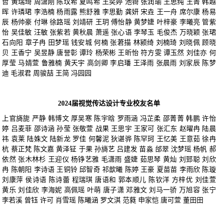
哲 黄瑞琦 周潇刚 陈玟希 夏鸣希 王奕婷 池锜 张润瑜 王思纯 王菁 韩越
晖 许璘珺 李浩楠 杨雨露 熊舒雅 李思勤 龚妍 宋垚 王一舟 席尔康 杨易
辰 杨帅豪 付琳 徐路瑶 刘靖研 王玥 傅怡静 黄梦婕 叶梓豪 李曦亮 管紫
怡 吴佳敏 汪敏 张紫若 黄秋晨 萧遥 张心语 李琴玉 毛俊杰 万晓颖 张珺
石向阳 章子冉 田梦瑶 钱安城 何楠 张莙描 林颍绮 刘楠琦 刘晓佩 顾晓
贝 王香宁 吴昱静 唐誉彰 谭玲 杨荣彬 王昕怡 符方雯 谭玉然 刘佳亦 何
厚莹 马婧萱 鲁雅楠 黄天宇 高剑卿 李启璠 王泽雨 张晨雨 刘家辰 陈梦
迪 毛淑君 周骏喆 王简 冯园园
2024届视觉传达设计专业校友名单
上官旖旎 严静 韩博文 厚吴寒 陈宇晗 罗雨涵 冯芷柔 邵菁菁 韩鹏 许怡
婷 吕麦菲 邵诗涵 孙莹 张敬萱 战果 王思宇 王家可 张汇东 赵曜冉 陆晨
祎 袁莱 陆姝文 陆新龙 罗佳 何馨泥 狄谌骅 陈罕珂 王忆美 王意茹 徐冉
杭 蔡正梵 陈文嘉 黄泽钲 于果 孙旖艺 吕建发 苗淼 邰翠 沈梦瑶 杨帆 郝
依然 张木林杉 王迎仪 杨铮艺雅 毛潇雨 盛婕 茹思琴 黄灿 刘郅聪 刘欣
冉 陈朝阳 李诗语 王铜铃 邱智奇 祁歆曦 陈婷 王豪 夏苗苗 李雨欣 陈璇
刘康萍 侯诗语 陈诗蕾 程瑞琪 唐语和 郭本顺儿 陈钦洋 方梓优 刘佳萱
黄乐 刘佳欣 李海妮 高佩瑶 叶萌 唐子潇 邓雅文 刘马一骄 万旭容 张宁
李若溪 曾钰 许可 肖雪瑶 陈曦涵 罗文淇 范蕤 申家恺 唐可萱 董田田