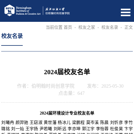
当前位置
首页
-
校友之家
-
校友名录
-
正文
校友名录
2024届校友名单
作者：伯明翰时尚创意学院
发布：2025-05-30
点击量：
647
2024届环境设计专业校友名单
刘曦冉 颜羿驰 王窈淑 黄世藩 杨冰儿 梁鹏程 莫岑溪 陈晨 刘忻彦 李竹
璐铭 刘一灿 王宇扬 尹若曦 刘昕远 李亦坤 郭江宇 李怡蓉 杜俊昊 卞宇