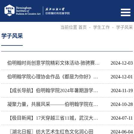
当前位置
首页
-
学生工作
-
学子风采
学子风采
伯明翰时尚创意学院精彩文体活动-驰骋赛场，青春飞扬
2024-12-03
伯明翰学院心理协会作品《都是为你好》荣获 “悦享青春，我心向阳”校园心理情景剧比赛一等奖
2024-12-01
【成长导航】伯明翰学院2024年暑期游学分享会
2024-11-19
凝聚力量，共展风采———伯明翰学院在全校拔河比赛中勇获佳绩
2024-10-28
【极目新闻】17天穿越三省11城，武汉大学生骑行1625公里回家过暑假
2024-07-11
〖湖北日报〗纺大艺术生红色文化润心田
2024-06-04