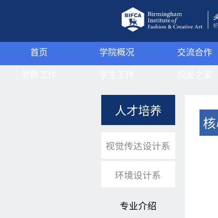
首页
学院概况
交流合作
党群工作
学院简介
学生工作
国际交流
校友之家
组织机构
伯明翰城市大学
学工动态
国内交流
组织机构
人才培养
党群动态
管理机构
学子风采
校友名录
JMC
核
理论学习
领导班子
心理驿站
优秀校友
视觉传达设计系
支部活动
武装工作
环境设计系
宿舍管理
专业介绍